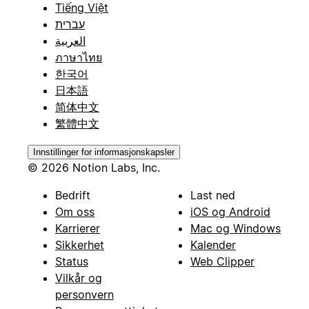
Tiếng Việt
עברית
العربية
ภาษาไทย
한국어
日本語
简体中文
繁體中文
Innstillinger for informasjonskapsler
© 2026 Notion Labs, Inc.
Bedrift
Last ned
Om oss
iOS og Android
Karrierer
Mac og Windows
Sikkerhet
Kalender
Status
Web Clipper
Vilkår og
personvern