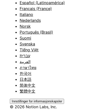
Español (Latinoamérica)
Français (France)
Italiano
Nederlands
Norsk
Português (Brasil)
Suomi
Svenska
Tiếng Việt
עברית
العربية
ภาษาไทย
한국어
日本語
简体中文
繁體中文
Innstillinger for informasjonskapsler
© 2026 Notion Labs, Inc.