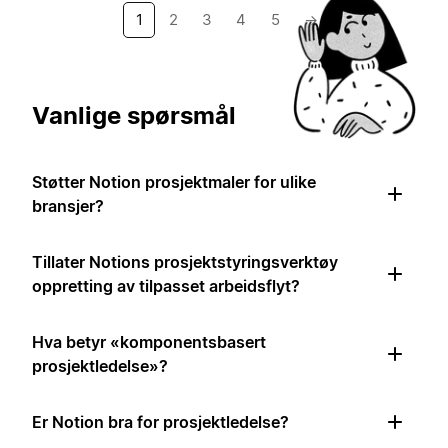
1
2
3
4
5
→
Vanlige spørsmål
Støtter Notion prosjektmaler for ulike
bransjer?
Tillater Notions prosjektstyringsverktøy
oppretting av tilpasset arbeidsflyt?
Hva betyr «komponentsbasert
prosjektledelse»?
Er Notion bra for prosjektledelse?