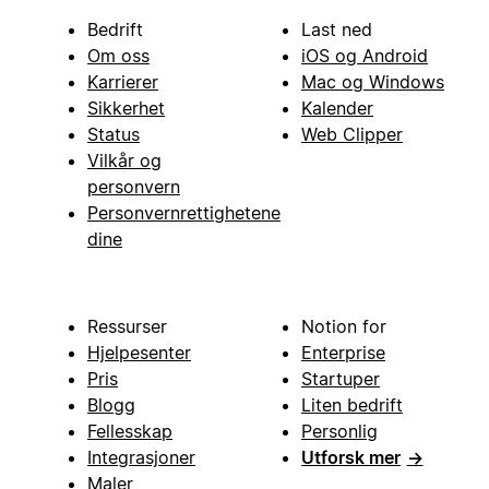
Bedrift
Last ned
Om oss
iOS og Android
Karrierer
Mac og Windows
Sikkerhet
Kalender
Status
Web Clipper
Vilkår og
personvern
Personvernrettighetene
dine
Ressurser
Notion for
Hjelpesenter
Enterprise
Pris
Startuper
Blogg
Liten bedrift
Fellesskap
Personlig
Integrasjoner
Utforsk mer
→
Maler