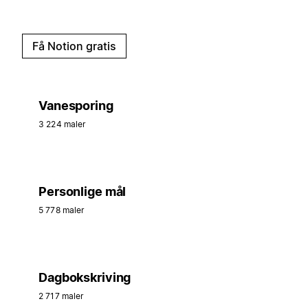
Få Notion gratis
Vanesporing
3 224 maler
Personlige mål
5 778 maler
Dagbokskriving
2 717 maler