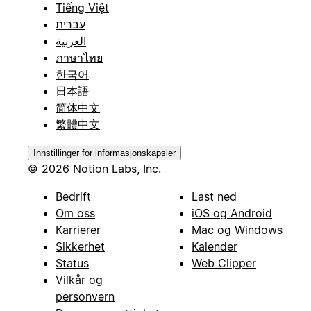
Tiếng Việt
עברית
العربية
ภาษาไทย
한국어
日本語
简体中文
繁體中文
Innstillinger for informasjonskapsler
© 2026 Notion Labs, Inc.
Bedrift
Last ned
Om oss
iOS og Android
Karrierer
Mac og Windows
Sikkerhet
Kalender
Status
Web Clipper
Vilkår og
personvern