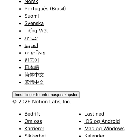
Norsk
Português (Brasil)
Suomi
Svenska
Tiếng Việt
עברית
العربية
ภาษาไทย
한국어
日本語
简体中文
繁體中文
Innstillinger for informasjonskapsler
© 2026 Notion Labs, Inc.
Bedrift
Last ned
Om oss
iOS og Android
Karrierer
Mac og Windows
Sikkerhet
Kalender