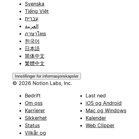
Svenska
Tiếng Việt
עברית
العربية
ภาษาไทย
한국어
日本語
简体中文
繁體中文
Innstillinger for informasjonskapsler
© 2026 Notion Labs, Inc.
Bedrift
Last ned
Om oss
iOS og Android
Karrierer
Mac og Windows
Sikkerhet
Kalender
Status
Web Clipper
Vilkår og