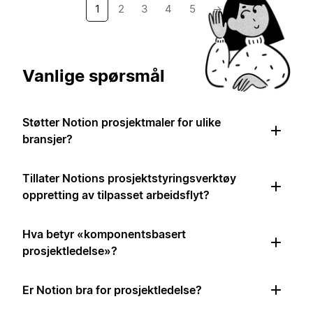
1
2
3
4
5
→
Vanlige spørsmål
Støtter Notion prosjektmaler for ulike
bransjer?
Tillater Notions prosjektstyringsverktøy
oppretting av tilpasset arbeidsflyt?
Hva betyr «komponentsbasert
prosjektledelse»?
Er Notion bra for prosjektledelse?