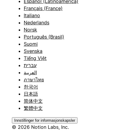
Español (Latinoamérica)
Français (France)
Italiano
Nederlands
Norsk
Português (Brasil)
Suomi
Svenska
Tiếng Việt
עברית
العربية
ภาษาไทย
한국어
日本語
简体中文
繁體中文
Innstillinger for informasjonskapsler
© 2026 Notion Labs, Inc.