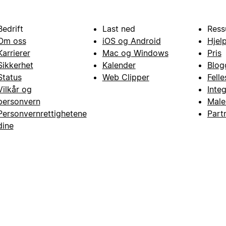
Bedrift
Last ned
Ress
Om oss
iOS og Android
Hjel
Karrierer
Mac og Windows
Pris
Sikkerhet
Kalender
Blog
Status
Web Clipper
Fell
Vilkår og
Inte
personvern
Male
Personvernrettighetene
Part
dine