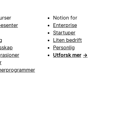
urser
Notion for
pesenter
Enterprise
Startuper
g
Liten bedrift
esskap
Personlig
grasjoner
Utforsk mer
→
r
nerprogrammer