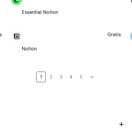
Essential Notion
s
Gratis
Notion
1
2
3
4
5
→