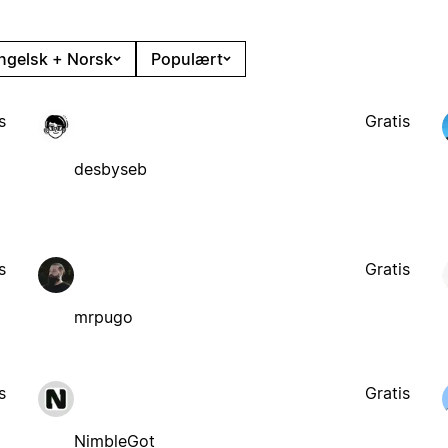
ngelsk + Norsk
Populært
s
Gratis
desbyseb
s
Gratis
mrpugo
s
Gratis
NimbleGot