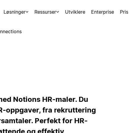
Løsninger
Ressurser
Utviklere
Enterprise
Pris
nnections
med Notions HR-maler. Du
HR-oppgaver, fra rekruttering
samtaler. Perfekt for HR-
ttende og effektiv