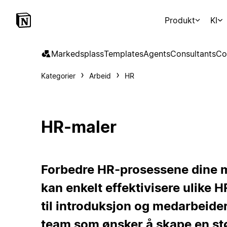
Produkt
KI
Markedsplass
Templates
Agents
Consultants
Co
Kategorier
Arbeid
HR
HR-maler
Forbedre HR-prosessene dine 
kan enkelt effektivisere ulike 
til introduksjon og medarbeider
team som ønsker å skape en stø