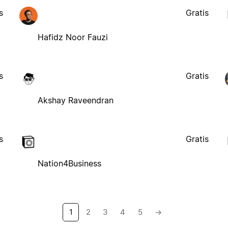
s
Gratis
Hafidz Noor Fauzi
s
Gratis
Akshay Raveendran
s
Gratis
Nation4Business
1
2
3
4
5
→