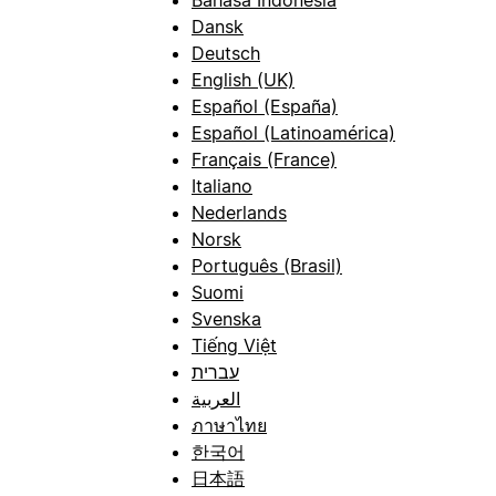
Dansk
Deutsch
English (UK)
Español (España)
Español (Latinoamérica)
Français (France)
Italiano
Nederlands
Norsk
Português (Brasil)
Suomi
Svenska
Tiếng Việt
עברית
العربية
ภาษาไทย
한국어
日本語