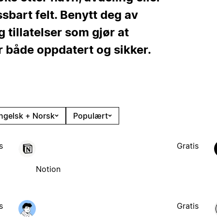
ssbart felt. Benytt deg av
 tillatelser som gjør at
 både oppdatert og sikker.
ngelsk + Norsk
Populært
s
Gratis
Notion
s
Gratis