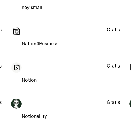
heyismail
s
Gratis
Nation4Business
s
Gratis
Notion
s
Gratis
Notionallity