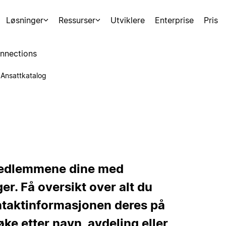
Løsninger
Ressurser
Utviklere
Enterprise
Pris
nnections
Ansattkatalog
mmedlemmene dine med
er. Få oversikt over alt du
ntaktinformasjonen deres på
øke etter navn, avdeling eller