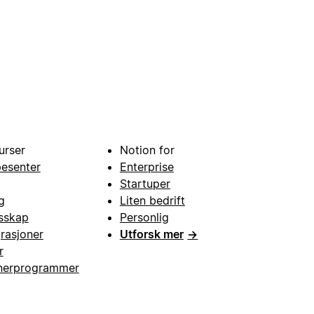
urser
Notion for
pesenter
Enterprise
Startuper
g
Liten bedrift
esskap
Personlig
grasjoner
Utforsk mer
→
r
nerprogrammer