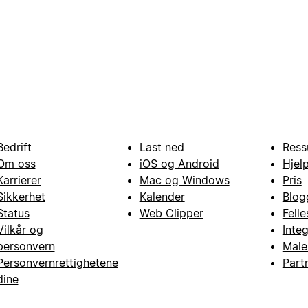
Bedrift
Last ned
Ress
Om oss
iOS og Android
Hjel
Karrierer
Mac og Windows
Pris
Sikkerhet
Kalender
Blog
Status
Web Clipper
Fell
Vilkår og
Inte
personvern
Male
Personvernrettighetene
Part
dine