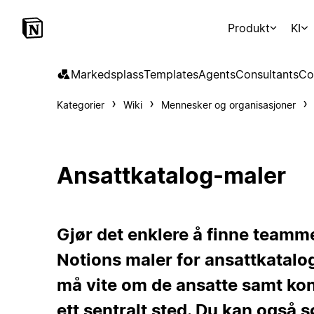
Produkt
KI
Markedsplass
Templates
Agents
Consultants
Co
Kategorier
Wiki
Mennesker og organisasjoner
Ansattkatalog-maler
Gjør det enklere å finne tea
Notions maler for ansattkatalog
må vite om de ansatte samt ko
ett sentralt sted. Du kan også s