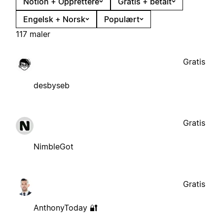
Notion + Opprettere
Gratis + betalt
Engelsk + Norsk
Populært
117 maler
Gratis
desbyseb
Gratis
NimbleGot
Gratis
AnthonyToday 🔐