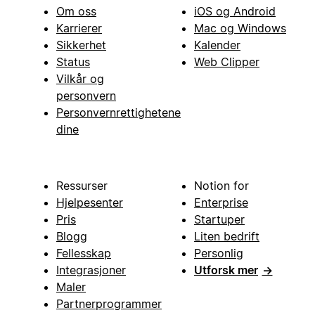
Om oss
iOS og Android
Karrierer
Mac og Windows
Sikkerhet
Kalender
Status
Web Clipper
Vilkår og
personvern
Personvernrettighetene
dine
Ressurser
Notion for
Hjelpesenter
Enterprise
Pris
Startuper
Blogg
Liten bedrift
Fellesskap
Personlig
Integrasjoner
Utforsk mer
→
Maler
Partnerprogrammer