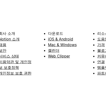
회사 소개
다운로드
리소
Notion 소개
iOS & Android
도움
채용
Mac & Windows
가격
보안
캘린더
블로
서비스 상태
Web Clipper
커뮤
이용약관 및 개인정
연결
보 보호정책
템플
개인정보 보호 권한
파트