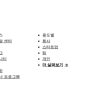
스
용도별
말 센터
회사
스타트업
그
팀
니티
개인
더 살펴보기
→
릿
너 프로그램