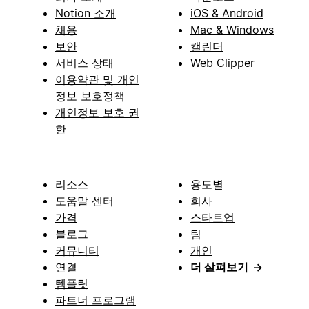
Notion 소개
iOS & Android
채용
Mac & Windows
보안
캘린더
서비스 상태
Web Clipper
이용약관 및 개인
정보 보호정책
개인정보 보호 권
한
리소스
용도별
도움말 센터
회사
가격
스타트업
블로그
팀
커뮤니티
개인
연결
더 살펴보기
→
템플릿
파트너 프로그램