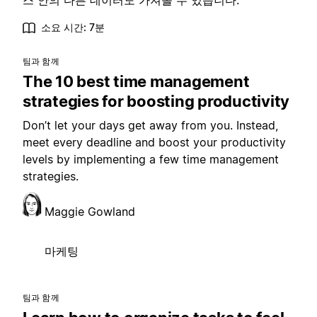
스 안의 다른 데이터도 가져올 수 있습니다.
소요 시간: 7분
팀과 함께
The 10 best time management
strategies for boosting productivity
Don’t let your days get away from you. Instead,
meet every deadline and boost your productivity
levels by implementing a few time management
strategies.
Maggie Gowland
마케팅
팀과 함께