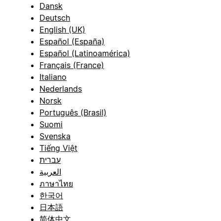
Dansk
Deutsch
English (UK)
Español (España)
Español (Latinoamérica)
Français (France)
Italiano
Nederlands
Norsk
Português (Brasil)
Suomi
Svenska
Tiếng Việt
עברית
العربية
ภาษาไทย
한국어
日本語
简体中文