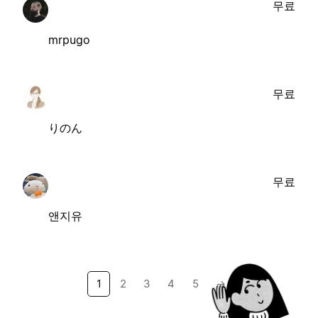
무료
mrpugo
무료
りのん
무료
앤지유
1
2
3
4
5
→