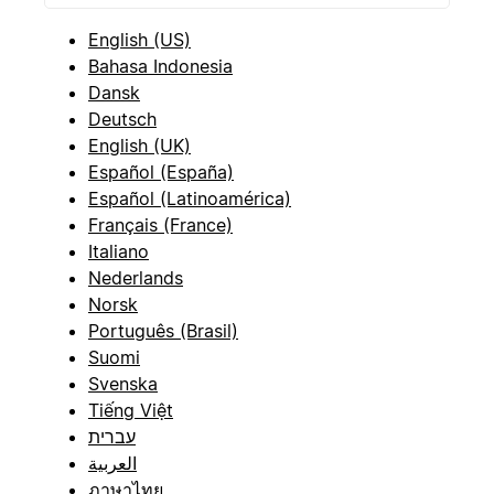
English (US)
Bahasa Indonesia
Dansk
Deutsch
English (UK)
Español (España)
Español (Latinoamérica)
Français (France)
Italiano
Nederlands
Norsk
Português (Brasil)
Suomi
Svenska
Tiếng Việt
עברית
العربية
ภาษาไทย