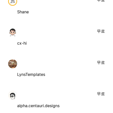
Shane
무료
cx-hi
무료
LynsTemplates
무료
alpha.centauri.designs