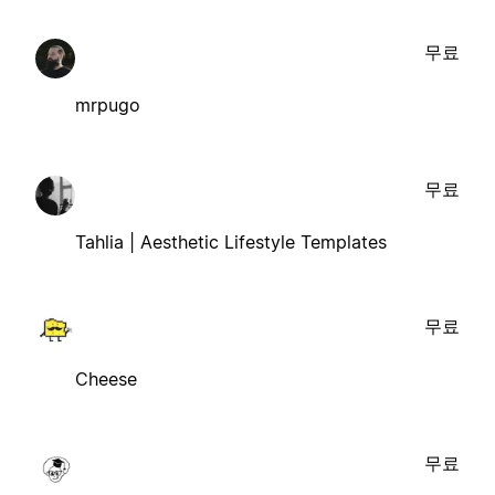
무료
mrpugo
무료
Tahlia | Aesthetic Lifestyle Templates
무료
Cheese
무료