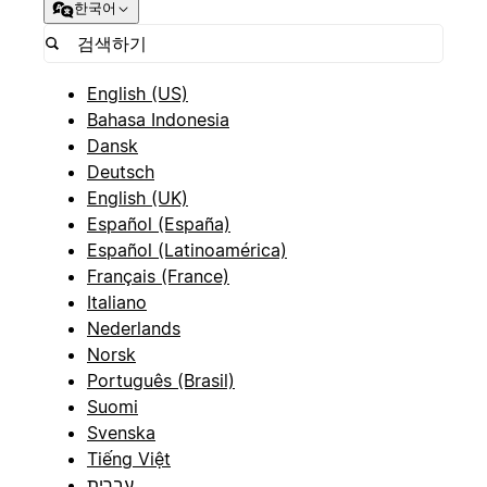
한국어
English (US)
Bahasa Indonesia
Dansk
Deutsch
English (UK)
Español (España)
Español (Latinoamérica)
Français (France)
Italiano
Nederlands
Norsk
Português (Brasil)
Suomi
Svenska
Tiếng Việt
עברית