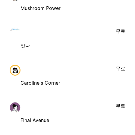
Mushroom Power
무료
잇나
무료
Caroline's Corner
무료
Final Avenue