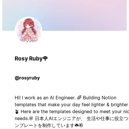
Rosy Ruby🌹
@rosyruby
Hi! I work as an AI Engineer. 🌈 Building Notion
templates that make your day feel lighter & brighter
🪴 Here are the templates designed to meet your ni
needs.🌸 日本人AIエンジニアが、 生活や仕事に役立
ンプレートを制作しています☘️🏵️