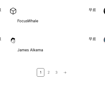
료
무료
FocusWhale
료
무료
James Alkema
1
2
3
→