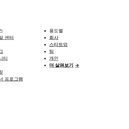
스
용도별
말 센터
회사
스타트업
그
팀
니티
개인
더 살펴보기
→
릿
너 프로그램