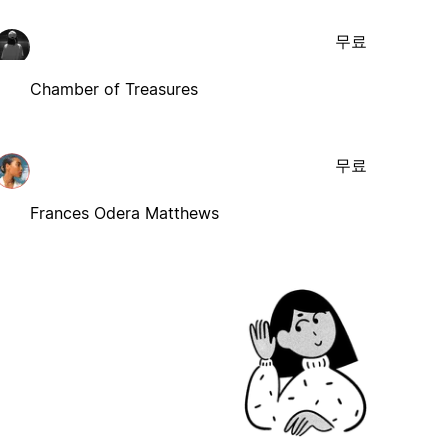
무료
Chamber of Treasures
무료
Frances Odera Matthews