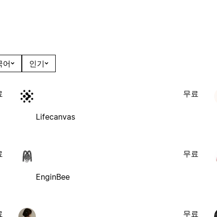
국어
인기
료
무료
Lifecanvas
료
무료
EnginBee
료
무료