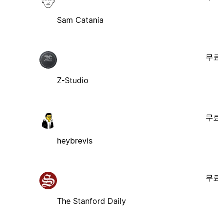
Sam Catania
무
Z-Studio
무
heybrevis
무
The Stanford Daily