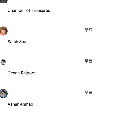
Chamber of Treasures
무료
SaraIsSmart
무료
Ocean Rajpoot
무료
Azhar Ahmad