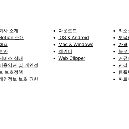
회사 소개
다운로드
리소
Notion 소개
iOS & Android
도움
채용
Mac & Windows
가격
보안
캘린더
블로
서비스 상태
Web Clipper
커뮤
이용약관 및 개인정
연결
보 보호정책
템플
개인정보 보호 권한
파트