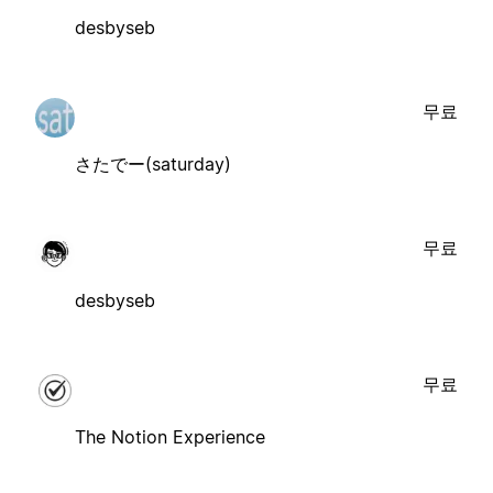
desbyseb
무료
さたでー(saturday)
무료
desbyseb
무료
The Notion Experience