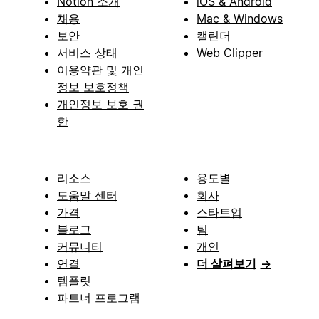
Notion 소개
iOS & Android
채용
Mac & Windows
보안
캘린더
서비스 상태
Web Clipper
이용약관 및 개인
정보 보호정책
개인정보 보호 권
한
리소스
용도별
도움말 센터
회사
가격
스타트업
블로그
팀
커뮤니티
개인
연결
더 살펴보기
→
템플릿
파트너 프로그램