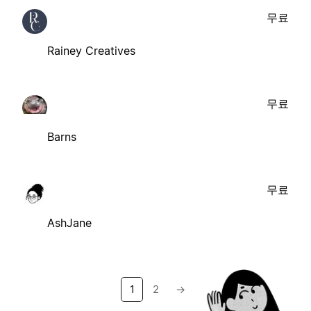
무료
Rainey Creatives
무료
Barns
무료
AshJane
1
2
→