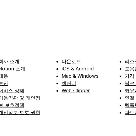
회사 소개
다운로드
리소
Notion 소개
iOS & Android
도움
채용
Mac & Windows
가격
보안
캘린더
블로
서비스 상태
Web Clipper
커뮤
이용약관 및 개인정
연결
보 보호정책
템플
개인정보 보호 권한
파트