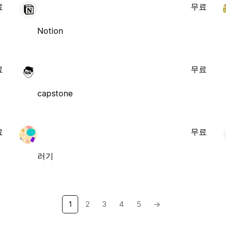
료
무료
Notion
료
무료
capstone
료
무료
러기
1
2
3
4
5
→