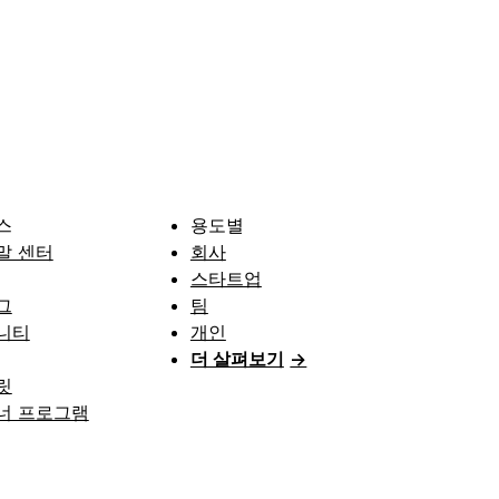
스
용도별
말 센터
회사
스타트업
그
팀
니티
개인
더 살펴보기
→
릿
너 프로그램