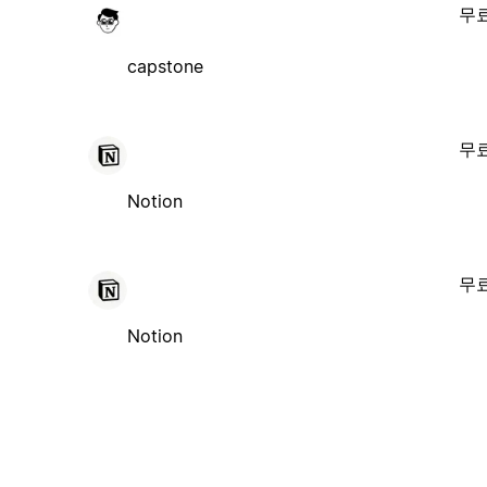
무
capstone
무
Notion
무
Notion