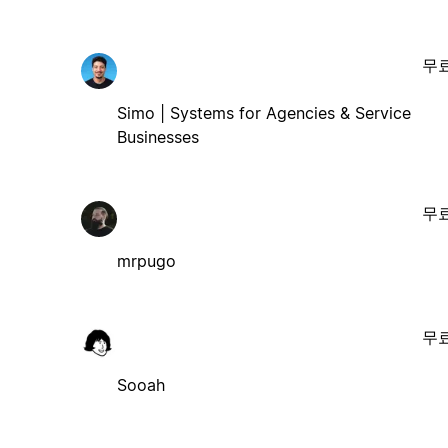
무
Simo | Systems for Agencies & Service
Businesses
무
mrpugo
무
Sooah