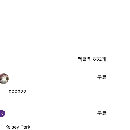
템플릿 832개
무료
dooboo
무료
K
Kelsey Park