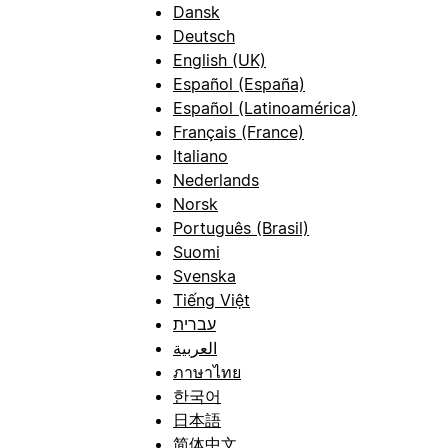
Dansk
Deutsch
English (UK)
Español (España)
Español (Latinoamérica)
Français (France)
Italiano
Nederlands
Norsk
Português (Brasil)
Suomi
Svenska
Tiếng Việt
עברית
العربية
ภาษาไทย
한국어
日本語
简体中文