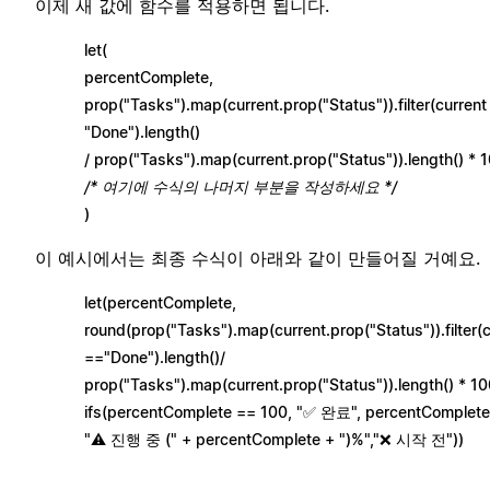
이제 새 값에 함수를 적용하면 됩니다.
let(
percentComplete,
prop("Tasks").map(current.prop("Status")).filter(current
"Done").length()
/ prop("Tasks").map(current.prop("Status")).length() * 1
/* 여기에 수식의 나머지 부분을 작성하세요 */
)
이 예시에서는 최종 수식이 아래와 같이 만들어질 거예요.
let(percentComplete,
round(prop("Tasks").map(current.prop("Status")).filter(
=="Done").length()/
prop("Tasks").map(current.prop("Status")).length() * 10
ifs(percentComplete == 100, "✅ 완료", percentComplete
"⚠️ 진행 중 (" + percentComplete + ")%","❌ 시작 전"))