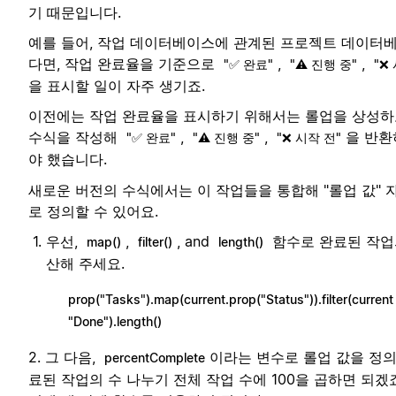
기 때문입니다.
예를 들어, 작업 데이터베이스에 관계된 프로젝트 데이터
다면, 작업 완료율을 기준으로
,
,
"✅ 완료"
"⚠️ 진행 중"
"❌
을 표시할 일이 자주 생기죠.
이전에는 작업 완료율을 표시하기 위해서는 롤업을 상성
수식을 작성해
,
,
을 반환
"✅ 완료"
"⚠️ 진행 중"
"❌ 시작 전"
야 했습니다.
새로운 버전의 수식에서는 이 작업들을 통합해 "롤업 값" 
로 정의할 수 있어요.
우선,
,
, and
함수로 완료된 작업
map()
filter()
length()
산해 주세요.
prop("Tasks").map(current.prop("Status")).filter(current
"Done").length()
2. 그 다음,
이라는 변수로 롤업 값을 정의
percentComplete
료된 작업의 수 나누기 전체 작업 수에 100을 곱하면 되겠