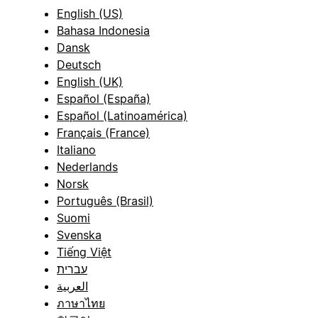
English (US)
Bahasa Indonesia
Dansk
Deutsch
English (UK)
Español (España)
Español (Latinoamérica)
Français (France)
Italiano
Nederlands
Norsk
Português (Brasil)
Suomi
Svenska
Tiếng Việt
עברית
العربية
ภาษาไทย