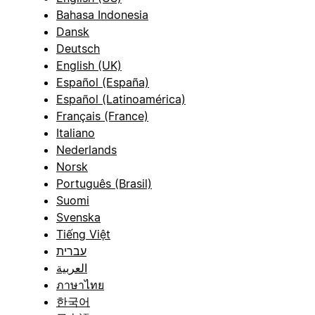
Bahasa Indonesia
Dansk
Deutsch
English (UK)
Español (España)
Español (Latinoamérica)
Français (France)
Italiano
Nederlands
Norsk
Português (Brasil)
Suomi
Svenska
Tiếng Việt
עברית
العربية
ภาษาไทย
한국어