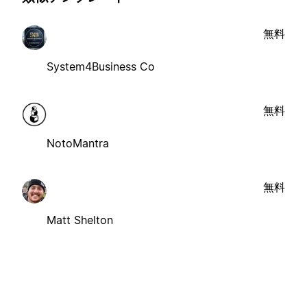
無料
System4Business Co
無料
NotoMantra
無料
Matt Shelton