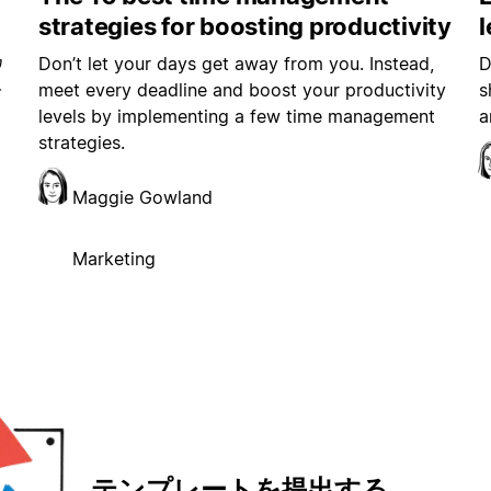
strategies for boosting productivity
を
Don’t let your days get away from you. Instead,
D
ワ
meet every deadline and boost your productivity
s
で
levels by implementing a few time management
a
strategies.
Maggie Gowland
Marketing
テンプレートを提出する