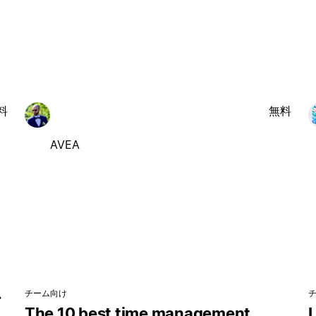
料
無料
AVEA
チーム向け
・
The 10 best time management
L