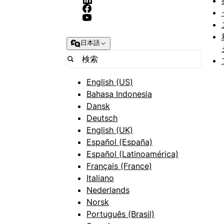
日本語
English (US)
Bahasa Indonesia
Dansk
Deutsch
English (UK)
Español (España)
Español (Latinoamérica)
Français (France)
Italiano
Nederlands
Norsk
Português (Brasil)