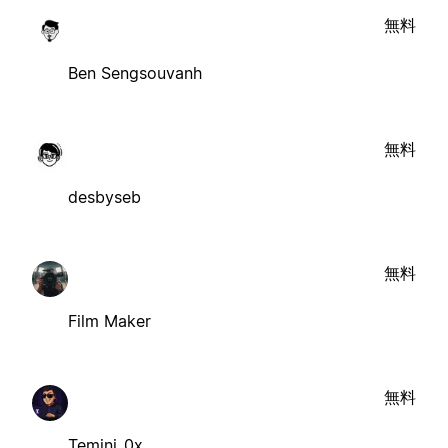
無料
Ben Sengsouvanh
無料
desbyseb
無料
Film Maker
無料
Temini_0x