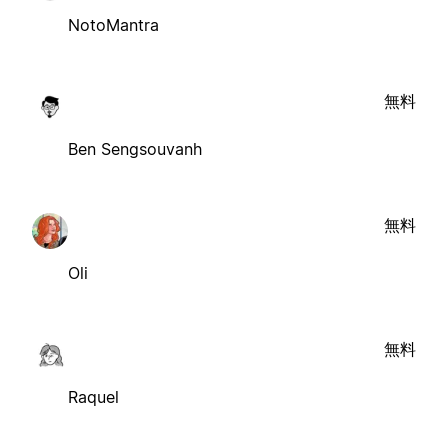
NotoMantra
無料
Ben Sengsouvanh
無料
Oli
無料
Raquel