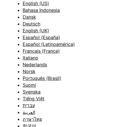
English (US)
Bahasa Indonesia
Dansk
Deutsch
English (UK)
Español (España)
Español (Latinoamérica)
Français (France)
Italiano
Nederlands
Norsk
Português (Brasil)
Suomi
Svenska
Tiếng Việt
עברית
العربية
ภาษาไทย
한국어