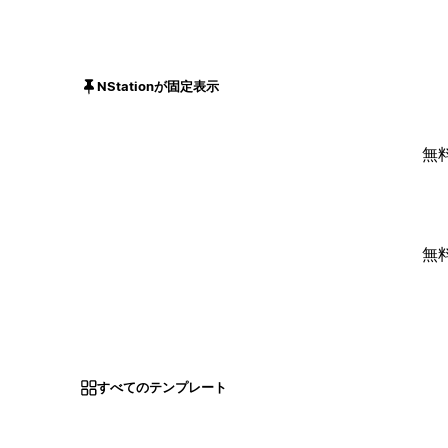
NStationが固定表示
無
無
すべてのテンプレート