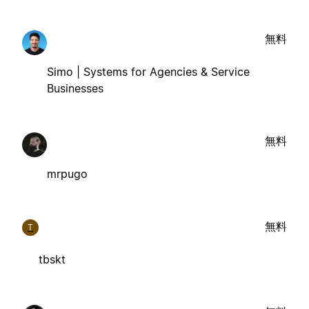
無料
Simo | Systems for Agencies & Service
Businesses
無料
mrpugo
無料
T
tbskt