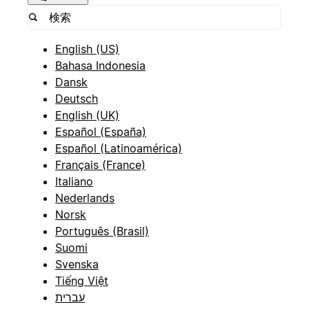
English (US)
Bahasa Indonesia
Dansk
Deutsch
English (UK)
Español (España)
Español (Latinoamérica)
Français (France)
Italiano
Nederlands
Norsk
Português (Brasil)
Suomi
Svenska
Tiếng Việt
עברית