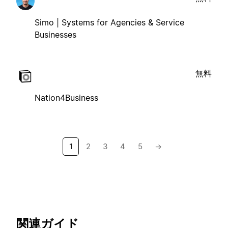
Simo | Systems for Agencies & Service
Businesses
無料
Nation4Business
1
2
3
4
5
→
関連ガイド