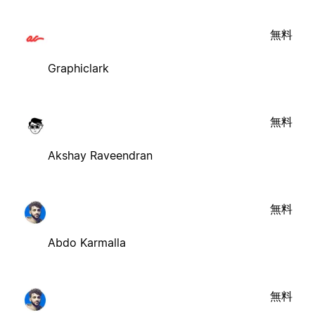
無料
Graphiclark
無料
Akshay Raveendran
無料
Abdo Karmalla
無料