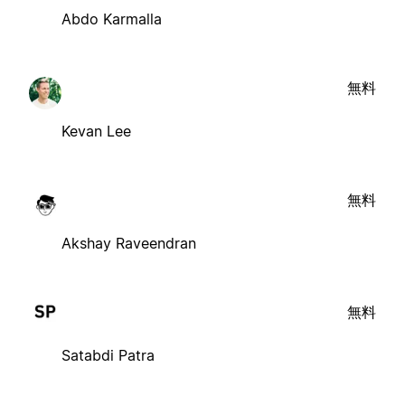
Abdo Karmalla
無料
Kevan Lee
無料
Akshay Raveendran
無料
Satabdi Patra