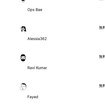
Ops Bae
無
Alessia362
無
Ravi Kumar
無
Fayed