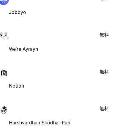
Jobbyo
無料
We’re Ayrayn
無料
Notion
無料
Harshvardhan Shridhar Patil