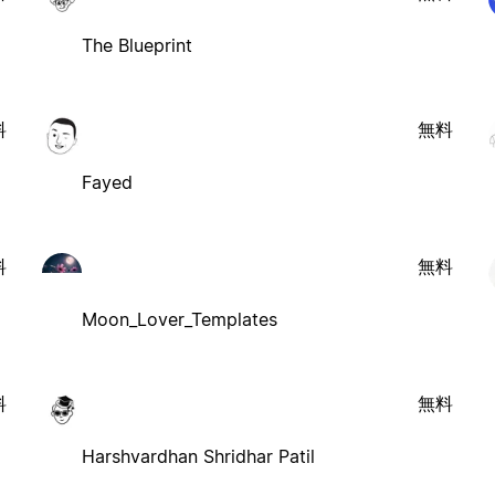
The Blueprint
料
無料
Fayed
料
無料
Moon_Lover_Templates
料
無料
Harshvardhan Shridhar Patil