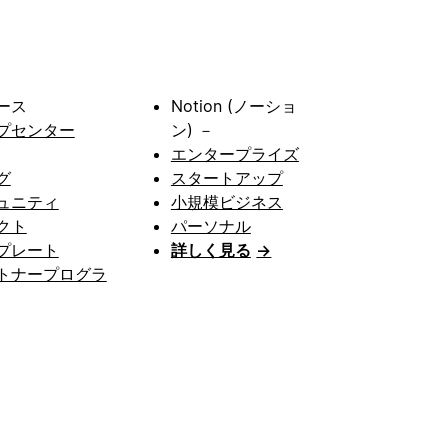
ース
Notion (ノーショ
プセンター
ン) －
エンタープライズ
グ
スタートアップ
ュニティ
小規模ビジネス
クト
パーソナル
プレート
詳しく見る
→
トナープログラ