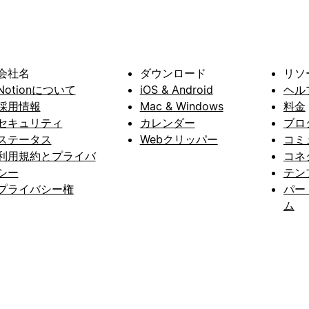
会社名
ダウンロード
リソ
Notionについて
iOS & Android
ヘル
採用情報
Mac & Windows
料金
セキュリティ
カレンダー
ブロ
ステータス
Webクリッパー
コミ
利用規約とプライバ
コネ
シー
テン
プライバシー権
パー
ム