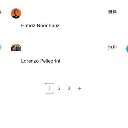
料
無料
Hafidz Noor Fauzi
料
無料
Lorenzo Pellegrini
1
2
3
→