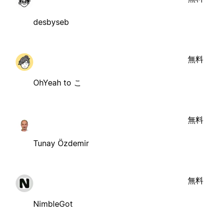
desbyseb
無料
OhYeah to こ
無料
Tunay Özdemir
無料
NimbleGot