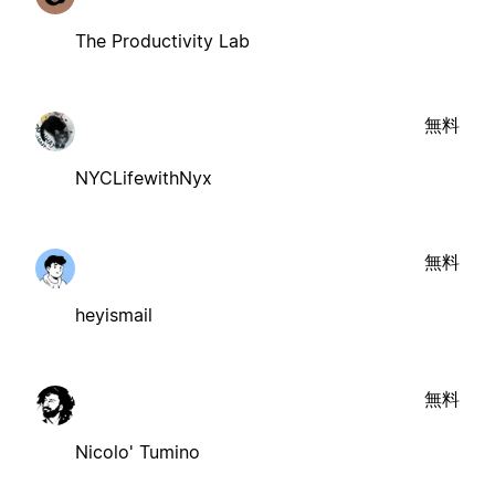
The Productivity Lab
無料
NYCLifewithNyx
無料
heyismail
無料
Nicolo' Tumino