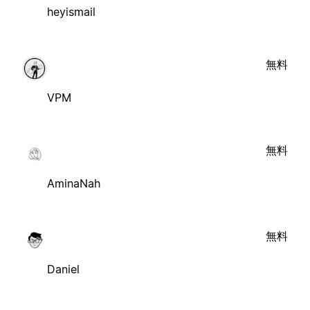
heyismail
無料
VPM
無料
AminaNah
無料
Daniel