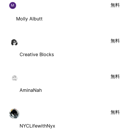
無料
M
Molly Albutt
無料
Creative Blocks
無料
AminaNah
無料
NYCLifewithNyx