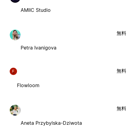
AMIIC Studio
無料
Petra Ivanigova
無料
F
Flowloom
無料
Aneta Przybylska-Dziwota