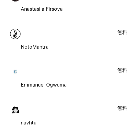
Anastasiia Firsova
無料
NotoMantra
無料
Emmanuel Ogwuma
無料
navhtur