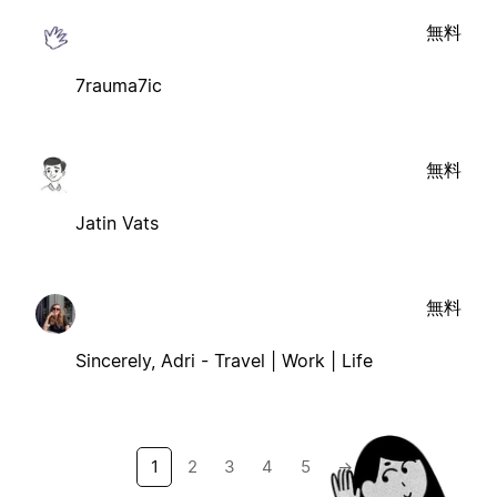
無料
7rauma7ic
無料
Jatin Vats
無料
Sincerely, Adri - Travel | Work | Life
1
2
3
4
5
→