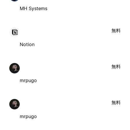
MH Systems
無料
Notion
無料
mrpugo
無料
mrpugo