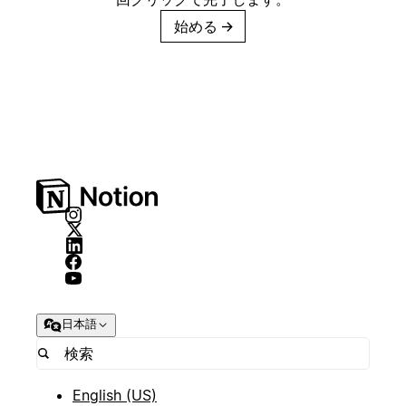
始める
→
日本語
English (US)