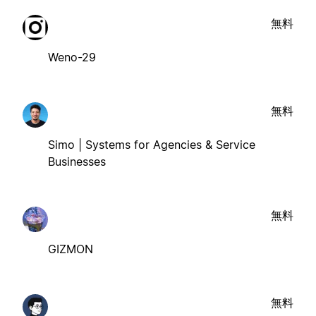
無料
Weno-29
無料
Simo | Systems for Agencies & Service
Businesses
無料
GIZMON
無料