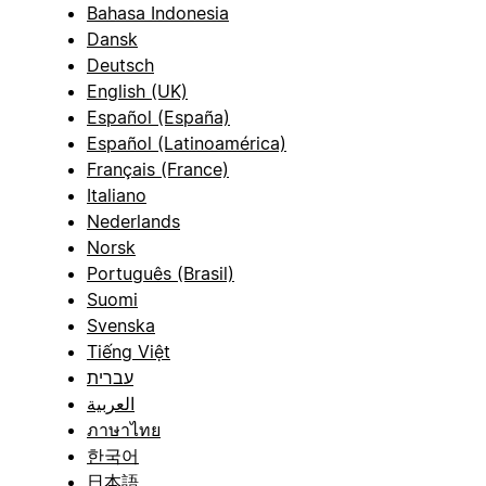
Bahasa Indonesia
Dansk
Deutsch
English (UK)
Español (España)
Español (Latinoamérica)
Français (France)
Italiano
Nederlands
Norsk
Português (Brasil)
Suomi
Svenska
Tiếng Việt
עברית
العربية
ภาษาไทย
한국어
日本語