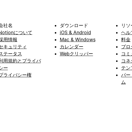
会社名
ダウンロード
リソ
Notionについて
iOS & Android
ヘル
採用情報
Mac & Windows
料金
セキュリティ
カレンダー
ブロ
ステータス
Webクリッパー
コミ
利用規約とプライバ
コネ
シー
テン
プライバシー権
パー
ム