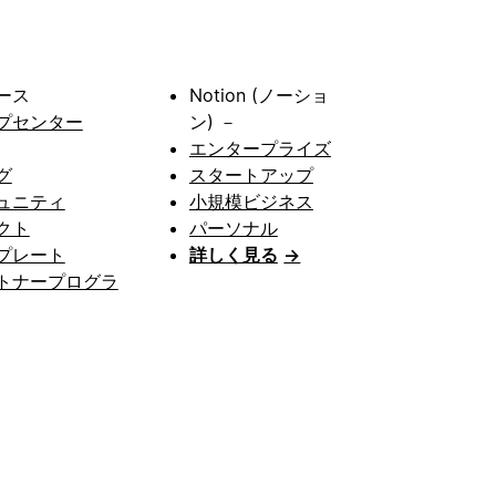
ース
Notion (ノーショ
プセンター
ン) －
エンタープライズ
グ
スタートアップ
ュニティ
小規模ビジネス
クト
パーソナル
プレート
詳しく見る
→
トナープログラ