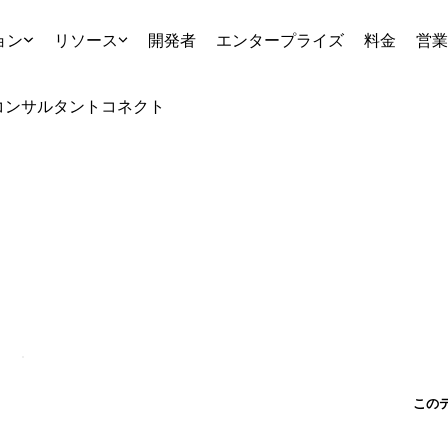
ョン
リソース
開発者
エンタープライズ
料金
営業
コンサルタント
コネクト
この