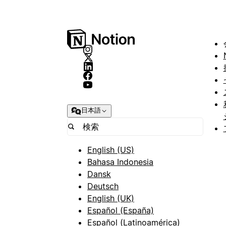
日本語
English (US)
Bahasa Indonesia
Dansk
Deutsch
English (UK)
Español (España)
Español (Latinoamérica)