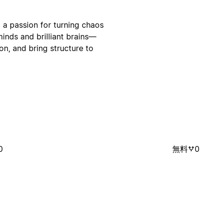
d a passion for turning chaos
inds and brilliant brains—
on, and bring structure to
0
無料
0