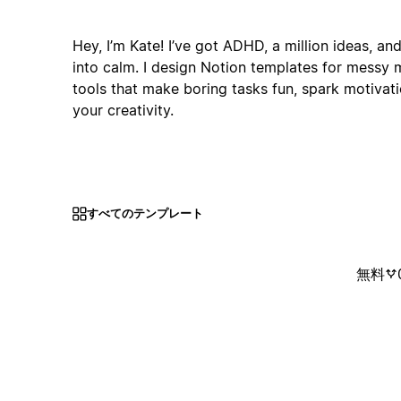
Hey, I’m Kate! I’ve got ADHD, a million ideas, an
into calm. I design Notion templates for messy m
tools that make boring tasks fun, spark motivati
your creativity.
すべてのテンプレート
無料