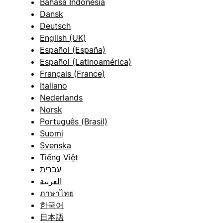
Bahasa Indonesia
Dansk
Deutsch
English (UK)
Español (España)
Español (Latinoamérica)
Français (France)
Italiano
Nederlands
Norsk
Português (Brasil)
Suomi
Svenska
Tiếng Việt
עברית
العربية
ภาษาไทย
한국어
日本語