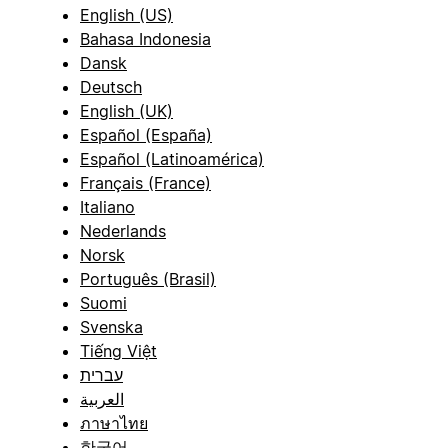
English (US)
Bahasa Indonesia
Dansk
Deutsch
English (UK)
Español (España)
Español (Latinoamérica)
Français (France)
Italiano
Nederlands
Norsk
Português (Brasil)
Suomi
Svenska
Tiếng Việt
עברית
العربية
ภาษาไทย
한국어