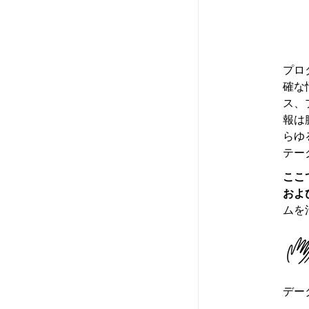
プロ
確な
ス、
報は
らゆ
テー
ここ
およ
ムを
デー