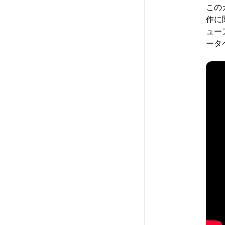
この
作に
ュー
ータ