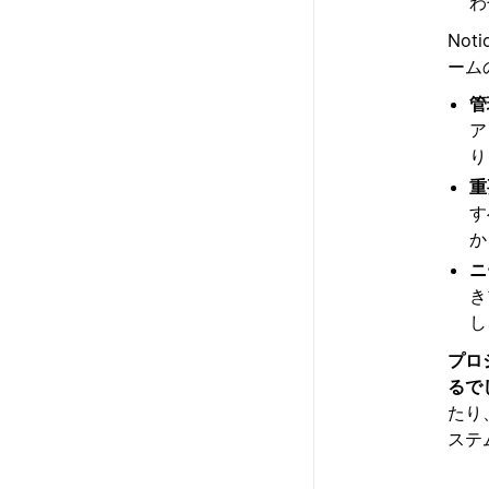
わ
No
ーム
管
ア
り
重
す
か
ニ
き
し
プロ
るで
たり
ステ