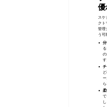
優
スケ
クト
管理
う可
分
る
の
す
チ
ど
ー
ら
柔
て
し