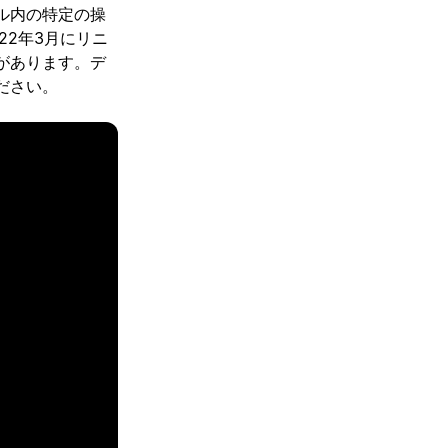
ル内の特定の操
22年3月にリニ
があります。デ
ださい。