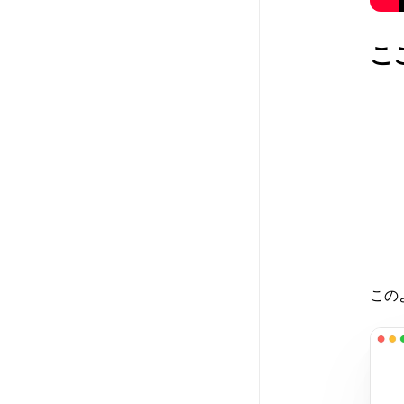
こ
1
2
3
この