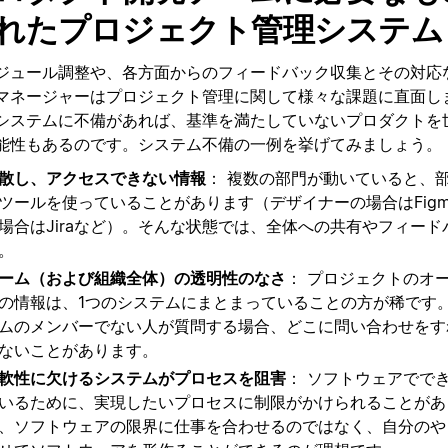
れたプロジェクト管理システム
ジュール調整や、各方面からのフィードバック収集とその対応
マネージャーはプロジェクト管理に関して様々な課題に直面し
システムに不備があれば、基準を満たしていないプロダクトを
能性もあるのです。システム不備の一例を挙げてみましょう。
散し、アクセスできない情報
： 複数の部門が動いていると、
ツールを使っていることがあります（デザイナーの場合はFig
場合はJiraなど）。そんな状態では、全体への共有やフィー
。
ーム（および組織全体）の透明性のなさ
： プロジェクトのオ
の情報は、1つのシステムにまとまっていることの方が稀です
ムのメンバーでない人が質問する場合、どこに問い合わせをす
ないことがあります。
軟性に欠けるシステムがプロセスを阻害
： ソフトウェアでで
いるために、実現したいプロセスに制限がかけられることがあ
、ソフトウェアの限界に仕事を合わせるのではなく、自分のや