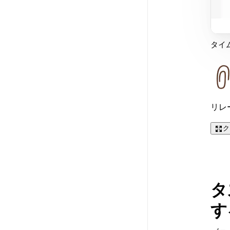
タイ
リレ
ク
タ
す