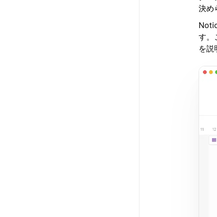
決め
No
す。
を説