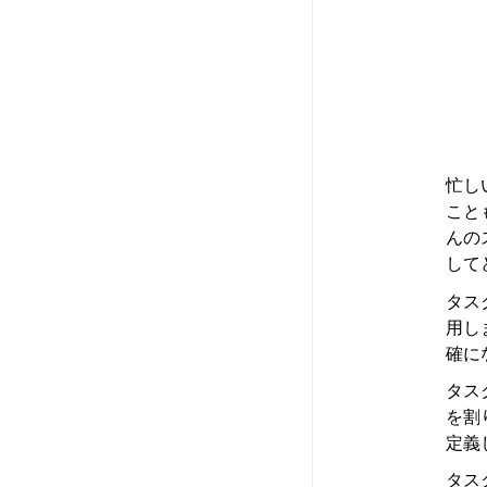
忙し
こと
んの
して
タス
用し
確に
タス
を割
定義
タス