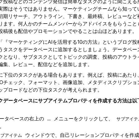
グ投稿などのコンテンツ発信は簡単なタスクのように聞こえる
実際はそうではありません。マーケティングチームなら知って
初期リサーチ、アウトライン、下書き、最終稿、レビューなど
ります。何人かのチームメンバーからアドバイスをもらうこと
投稿後も配信やプロモーションでやることは山ほどあります。
「『マーケティングにAIを活用する10の方法』というブログ投
うタスクをデータベースに追加するとしましょう。データベー
クとなり、サブタスクとしてトピックの調査、投稿のアウトラ
編集、レビュー、配信などを追加します。
に下位のタスクがある場合もあります。例えば、投稿にあたり
EOチェック、フォーマット、画像追加、メタディスクリプショ
ップロードなどの下位タスクが考えられます。
クデータベースにサブアイテムプロパティを作成する方法は以
ータベースの右上の
メニューをクリックして、
…
サブアイテ
。
ウィンドウで、自己リレーションプロパティを作成
サブアイテム