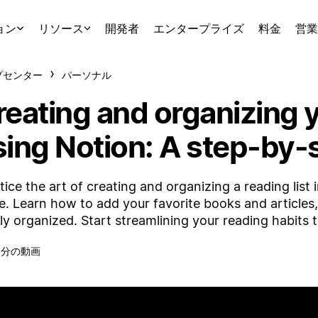
ョン
リソース
開発者
エンタープライズ
料金
営業
プセンター
パーソナル
eating and organizing y
sing Notion: A step-by-
tice the art of creating and organizing a reading list
e. Learn how to add your favorite books and articles
ly organized. Start streamlining your reading habits 
6分の動画