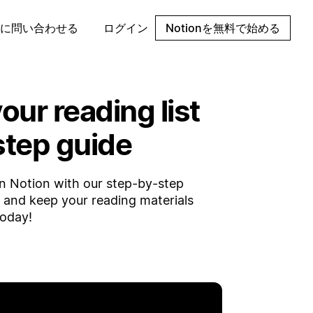
に問い合わせる
ログイン
Notionを無料で始める
our reading list
step guide
 in Notion with our step-by-step
, and keep your reading materials
today!