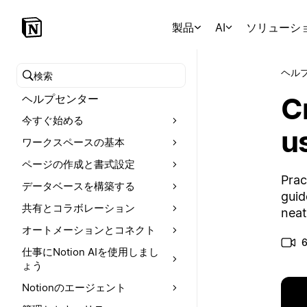
製品
AI
ソリューシ
ヘル
ヘルプセンターを検索
Cr
ヘルプセンター
今すぐ始める
u
ワークスペースの基本
ページの作成と書式設定
Prac
データベースを構築する
guid
共有とコラボレーション
neat
オートメーションとコネクト
仕事にNotion AIを使用しまし
ょう
Notionのエージェント