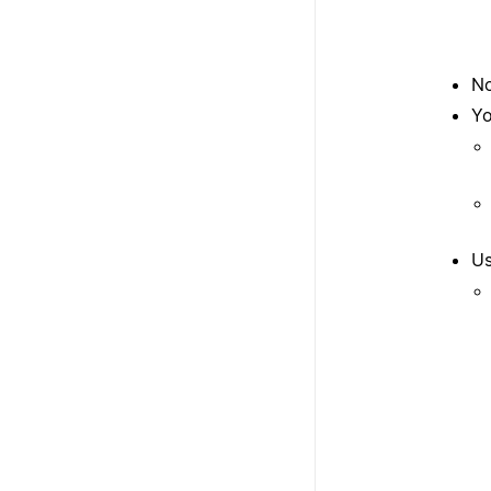
No
Yo
Us