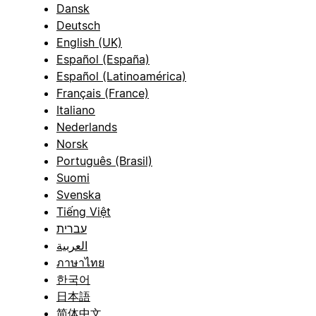
Dansk
Deutsch
English (UK)
Español (España)
Español (Latinoamérica)
Français (France)
Italiano
Nederlands
Norsk
Português (Brasil)
Suomi
Svenska
Tiếng Việt
עברית
العربية
ภาษาไทย
한국어
日本語
简体中文