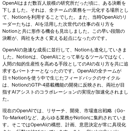
OpenAIはまだ数百人規模の研究所だった頃に、ある決断を
下しました。それは、全チームの業務を一元化する場所とし
て、Notionを利用することでした。また、当時OpenAIのリ
ーダーたちは、AIを活用した次世代の仕事の在り方を
Notionと共に形作る機会も見出しました。この早い段階の
決断が、両社を大きく変える起点になったのです。
OpenAIの急速な成長に並行して、Notionも進化していきま
した。Notionは、OpenAIにとって単なるツールではなく、
人間の知的生産性を高める手段としてのAIの在り方を共に追
求するパートナーとなったのです。OpenAIの全チームが
日々Notionを使う中で生じたフィードバックのサイクル
は、NotionのGTP-4搭載機能の開発に反映され、両社が目
指すAIアシストのコラボレーションの実現が加速化されまし
た。
現在のOpenAIでは、リサーチ、開発、市場進出戦略（Go-
To-Market)など、あらゆる業務がNotionに集約されていま
す。そこではOpenAIの構想、計画、意思決定が常に具現化