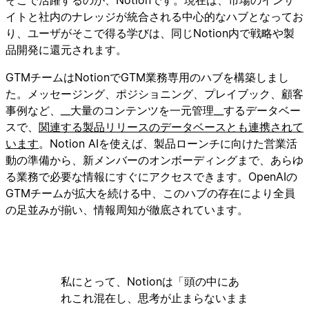
イトと社内のナレッジが統合される中心的なハブとなってお
り、ユーザがそこで得る学びは、同じNotion内で戦略や製
品開発に還元されます。
GTMチームはNotionでGTM業務専用のハブを構築しまし
た。メッセージング、ポジショニング、プレイブック、顧客
事例など、__大量のコンテンツを一元管理__するデータベー
スで、
関連する製品リリースのデータベースとも連携されて
います
。Notion AIを使えば、製品ローンチに向けた営業活
動の準備から、新メンバーのオンボーディングまで、あらゆ
る業務で必要な情報にすぐにアクセスできます。OpenAIの
GTMチームが拡大を続ける中、このハブの存在により全員
の足並みが揃い、情報周知が徹底されています。
私にとって、Notionは「頭の中にあ
れこれ混在し、思考が止まらないまま