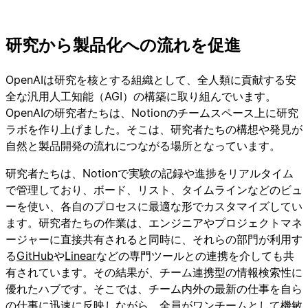
研究から製品化への流れを促進
OpenAIは研究を核とする組織として、全人類に貢献する安
全な汎用人工知能（AGI）の構築に取り組んでいます。
OpenAIの研究者たちは、Notionのチームスペース上に研究
ラボを作り上げました。そこは、研究者たちの構想や発見が
自然と製品開発の流れにつながる場所となっています。
研究者たちは、Notionで実験の記録や進捗をリアルタイム
で管理しており、ボード、リスト、タイムラインなどのビュ
ーを使い、各自のプロセスに最適な形でカスタマイズしてい
ます。研究者たちの作業は、エンジニアやプロジェクトマネ
ージャーに直接共有されると同時に、それらの部門が利用す
る
GitHub
や
Linear
などの専門ツールとの連携を介しても共
有されています。その結果が、チーム連携型の情報検索性に
優れたハブです。そこでは、チーム内外の最新の仕事を自ら
の仕事に迅速に反映しながら、全員がワンチームとして機敏