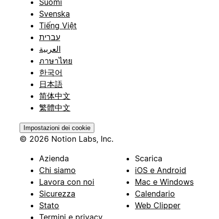
Suomi
Svenska
Tiếng Việt
עברית
العربية
ภาษาไทย
한국어
日本語
简体中文
繁體中文
Impostazioni dei cookie
© 2026 Notion Labs, Inc.
Azienda
Scarica
Chi siamo
iOS e Android
Lavora con noi
Mac e Windows
Sicurezza
Calendario
Stato
Web Clipper
Termini e privacy