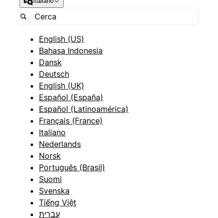
Italiano
English (US)
Bahasa Indonesia
Dansk
Deutsch
English (UK)
Español (España)
Español (Latinoamérica)
Français (France)
Italiano
Nederlands
Norsk
Português (Brasil)
Suomi
Svenska
Tiếng Việt
עברית