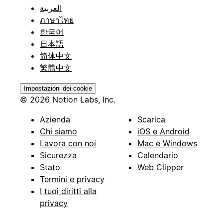
العربية
ภาษาไทย
한국어
日本語
简体中文
繁體中文
Impostazioni dei cookie
© 2026 Notion Labs, Inc.
Azienda
Scarica
Chi siamo
iOS e Android
Lavora con noi
Mac e Windows
Sicurezza
Calendario
Stato
Web Clipper
Termini e privacy
I tuoi diritti alla
privacy