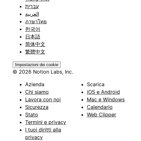
עברית
العربية
ภาษาไทย
한국어
日本語
简体中文
繁體中文
Impostazioni dei cookie
© 2026 Notion Labs, Inc.
Azienda
Scarica
Chi siamo
iOS e Android
Lavora con noi
Mac e Windows
Sicurezza
Calendario
Stato
Web Clipper
Termini e privacy
I tuoi diritti alla
privacy