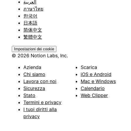
العربية
ภาษาไทย
한국어
日本語
简体中文
繁體中文
Impostazioni dei cookie
© 2026 Notion Labs, Inc.
Azienda
Scarica
Chi siamo
iOS e Android
Lavora con noi
Mac e Windows
Sicurezza
Calendario
Stato
Web Clipper
Termini e privacy
I tuoi diritti alla
privacy