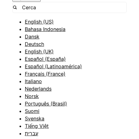
English (US)
Bahasa Indonesia
Dansk
Deutsch
English (UK)
Español (España)
Español (Latinoamérica)
Français (France)
Italiano
Nederlands
Norsk
Português (Brasil)
Suomi
Svenska
Tiếng Việt
עברית