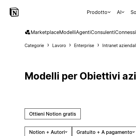
Prodotto
AI
So
Marketplace
Modelli
Agenti
Consulenti
Connessi
Categorie
Lavoro
Enterprise
Intranet azienda
Modelli per Obiettivi az
Ottieni Notion gratis
Notion + Autori
Gratuito + A pagamento