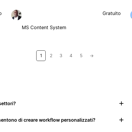
o
Gratuito
MS Content System
1
2
3
4
5
→
settori?
nsentono di creare workflow personalizzati?