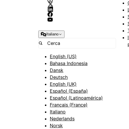
Italiano
English (US)
Bahasa Indonesia
Dansk
Deutsch
English (UK)
Español (España)
Español (Latinoamérica)
Français (France)
Italiano
Nederlands
Norsk