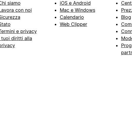
Chi siamo
iOS e Android
Cent
Lavora con noi
Mac e Windows
Prez
Sicurezza
Calendario
Blog
Stato
Web Clipper
Com
Termini e privacy
Conn
I tuoi diritti alla
Mode
privacy
Prog
part