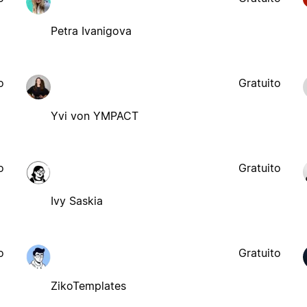
Petra Ivanigova
o
Gratuito
Yvi von YMPACT
o
Gratuito
Ivy Saskia
o
Gratuito
ZikoTemplates