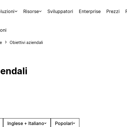
luzioni
Risorse
Sviluppatori
Enterprise
Prezzi
oni
le
Obiettivi aziendali
iendali
Inglese + Italiano
Popolari