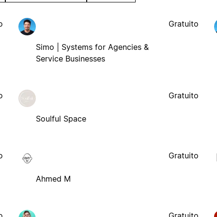
o
Gratuito
Simo | Systems for Agencies &
Service Businesses
o
Gratuito
Soulful Space
o
Gratuito
Ahmed M
o
Gratuito