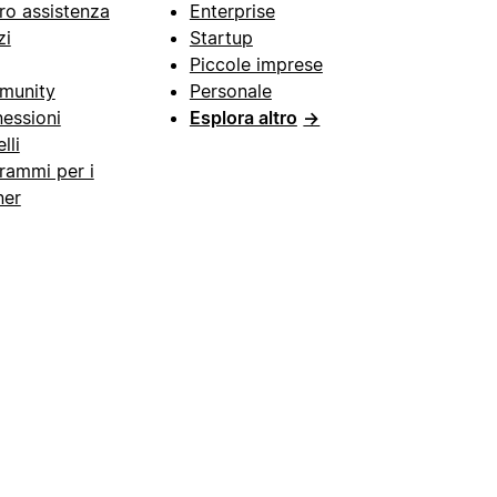
ro assistenza
Enterprise
zi
Startup
Piccole imprese
munity
Personale
essioni
Esplora altro
→
lli
rammi per i
ner