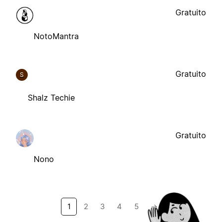
Gratuito
NotoMantra
Gratuito
S
Shalz Techie
Gratuito
Nono
1
2
3
4
5
→