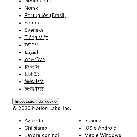
Nederlands
Norsk
Português (Brasil)
Suomi
Svenska
Tiếng Việt
עברית
العربية
ภาษาไทย
한국어
日本語
简体中文
繁體中文
Impostazioni dei cookie
© 2026 Notion Labs, Inc.
Azienda
Scarica
Chi siamo
iOS e Android
Lavora con noi
Mac e Windows