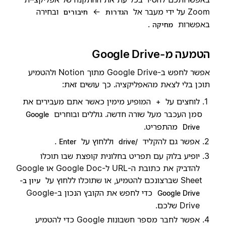
Zoom על ידי מעבר אל
←
ובחירה
הגדרות
חיבורים
באפשרות
.
מחיקה
הטמעה מ-Google Drive
אפשר לחפש ב-Google Drive מתוך Notion ולהטמיע
תוכן בלי לצאת מהאפליקציה. כך עושים זאת:
לוחצים על
המופיע מימין כאשר אתם מעבירים את
+
סמן העכבר מעל שורה חדשה. גוללים ובוחרים
Google
מהתפריט.
Drive
אפשר גם להקליד
וללחוץ על
.
Enter
/drive
יופיע בלוק עם תפריט בחלונית קופצת שבו תוכלו
להדביק את כתובת ה-URL ל-Google Doc או Google
Sheet שברצונכם להטמיע, או שתוכלו ללחוץ על
עיון ב-
כדי לחפש את הקובץ הנכון ב-Google
Google Drive
Drive שלכם.
אפשר לחבר מספר חשבונות Google כדי להטמיע