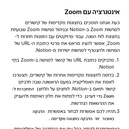
אינטגרציה עם Zoom
כעת אנחנו תומכים בתצוגות מקדימות של קישורים
לפגישות Zoom ב-Notion ובניהול פגישות Zoom שבועיות
בתצוגת לוח השנה. עבור פרויקטים עם הזמנות חוזרות ל-
Zoom, אפשר להציג מראש את פרטי כתובת ה-URL של
הפגישה ולהצטרף לפגישות ישירות מ-Notion.
מדביקים כתובת URL של קישור לפגישה ב-Zoom בדף
Notion.
בדומה לתצוגות מקדימות אחרות של קישורים, תצטרכו
לאמת את האפליקציה בפעם הראשונה שבה תדביקו
קישור תואם ב-Notion. לוחצים על הלחצן
התחברות ל-
כדי לפתוח את חלון האימות ולהעניק
Zoom כדי לעדכן
את ההרשאות הנדרשות.
תהיה לכם אפשרות לבחור באפשרות
הדבקה
או
.
כאזכור
הדבקה כתצוגה מקדימה
באפשרותכם להסיר בכל עת את ההתקנה של אפליקציית