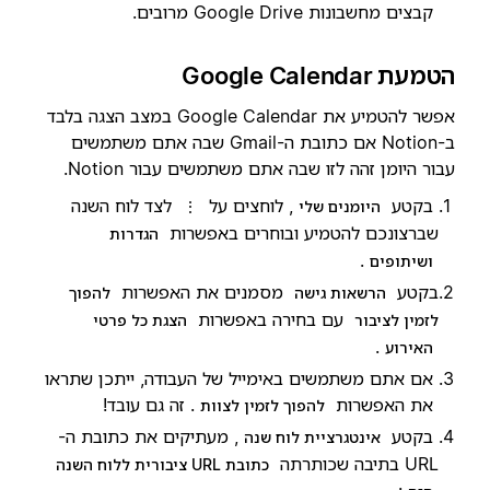
קבצים מחשבונות Google Drive מרובים.
הטמעת Google Calendar
אפשר להטמיע את Google Calendar במצב הצגה בלבד
ב-Notion אם כתובת ה-Gmail שבה אתם משתמשים
עבור היומן זהה לזו שבה אתם משתמשים עבור Notion.
בקטע
, לוחצים על
לצד לוח השנה
היומנים שלי
⋮
שברצונכם להטמיע ובוחרים באפשרות
הגדרות
.
ושיתופים
בקטע
מסמנים את האפשרות
הרשאות גישה
להפוך
עם בחירה באפשרות
לזמין לציבור
הצגת כל פרטי
.
האירוע
אם אתם משתמשים באימייל של העבודה, ייתכן שתראו
את האפשרות
. זה גם עובד!
להפוך לזמין לצוות
בקטע
, מעתיקים את כתובת ה-
אינטגרציית לוח שנה
URL בתיבה שכותרתה
כתובת URL ציבורית ללוח השנה