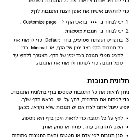
כדי להרחיב אותם ולראות את כל התגובות בשרשור.
כדי להתאים אישית את אופן הצגת התגובות לדף:
יש לבחור ב-
בראש הדף →
.
Customize page
•••
יש לבחור ב-
.
תגובות מוטמעות
בתפריט הנפתח שמופיע, בחר
כדי לראות את
Default
כל תגובות הדף בצד ימין של הדף, או
כדי
Minimal
להציג סמלי תגובה בצד ימין של הדף. תצטרך ללחוץ על
סמל תגובה כדי לפתוח ולראות את התגובה.
חלונית תגובות
ניתן לראות את כל התגובות שנוספו בדף בחלונית התגובות.
כדי לפתוח את החלונית, לחץ על
בראש הדף שלך.
💬
יופיע עיגול אדום לצדו אם יש תגובות שלא נקראו. מכאן:
לחץ על כל תגובה כדי לראות היכן בדף היא נוספה.
השב לתגובות, ערוך, פתור או מחק אותן.
סנן תגובות לפי אדם או סטטוס (האם התגובות פתוחות